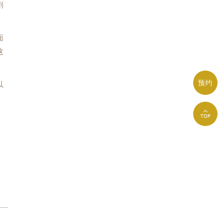
剧
面
这
预约
以
