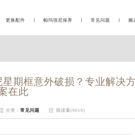
更换配件
帕玛强尼保养
常见问题
腕
尼星期框意外破损？专业解决
案在此


分类：
常见问题
阅读量(9018)